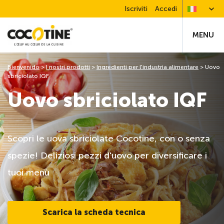
Iscriviti
Accedi
MENU
Bienvenido
>
I nostri prodotti
>
Ingredienti per l'industria alimentare
>
Uovo
sbriciolato IQF
Uovo sbriciolato IQF
Scopri le uova sbriciolate Cocotine, con o senza
spezie! Deliziosi pezzi d'uovo per diversificare i
tuoi menù
Scarica la scheda tecnica