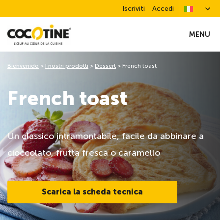
Iscriviti
Accedi
MENU
Bienvenido
>
I nostri prodotti
>
Dessert
>
French toast
French toast
Un classico intramontabile, facile da abbinare a
cioccolato, frutta fresca o caramello
Scarica la scheda tecnica