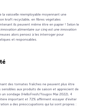
de la vaisselle réemployable moyennant une
n kraft recyclable, en fibres végétales
tenant ils peuvent même être en papier ! Selon le
 innovation alimentaire sur cinq est une innovation
euses alors pensez à les interroger pour
atiques et responsables.
té
enant des tomates fraîches ne peuvent plus être
 sensibles aux produits de saison et apprécient de
lon un sondage (HelloFresh/Yougov Mai 2022), 4
itère important et 72% affirment essayer d’éviter
ation a des préoccupations qui lui sont propres :