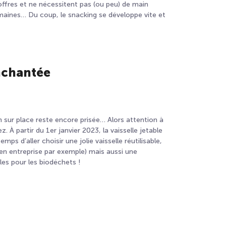
ffres et ne nécessitent pas (ou peu) de main
maines… Du coup, le snacking se développe vite et
nchantée
on sur place reste encore prisée… Alors attention à
z. À partir du 1
er
janvier 2023, la vaisselle jetable
ps d’aller choisir une jolie vaisselle réutilisable,
en entreprise par exemple) mais aussi une
lles pour les biodéchets !