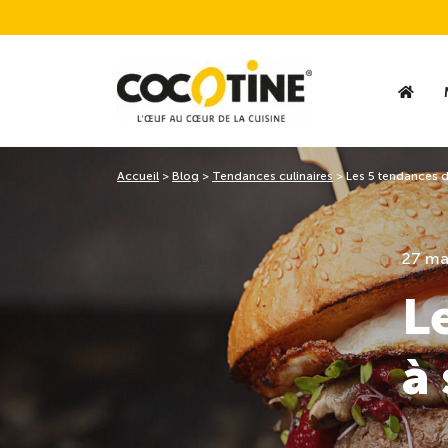
Accueil
>
Blog
>
Tendances culinaires
>
Les 5 tendances de
27 ma
L
à