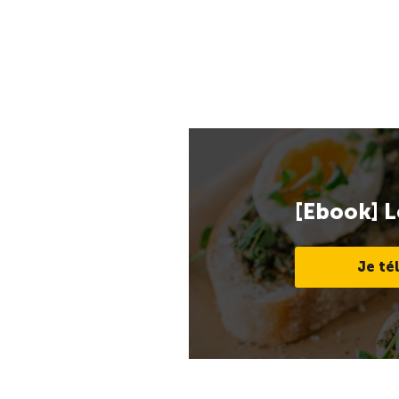
[Ebook] L
Je té