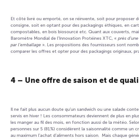
Et côté livré ou emporté, on se réinvente, soit pour proposer 
consigne, soit en optant pour des packagings éthiques, en carto
compostables, en bois biosourcé etc. Quant aux couverts, main
Baromètre Mondial de l’Innovation Protéines XTC,
«
près d’une
par l’emballage
».
Les propositions des fournisseurs sont nombr
comparer les offres et opter pour des packagings originaux, pr
4 – Une offre de saison et de quali
Il ne fait plus aucun doute qu’un sandwich ou une salade cont
servis en hiver ! Les consommateurs deviennent de plus en plus
les manger au fil des mois, en fonction aussi de la météo. Se
personnes sur 5 (81%) considèrent la saisonnalité comme un cr
au maximum l’achat d’aliments hors saison. Mais
chaque génér