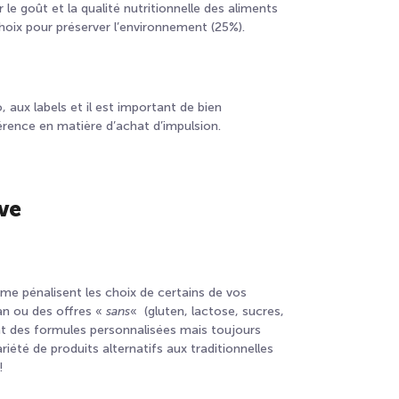
 le goût et la
qualité nutritionnelle
des aliments
choix
pour préserver
l’environnement (25%).
, aux labels et il est important de bien
érence en matière d’achat d’impulsion.
ive
isme pénalisent les choix de certains de vos
an
ou des
offres «
sans
«
(gluten, lactose, sucres,
ant des formules personnalisées mais toujours
iété de produits alternatifs aux traditionnelles
!