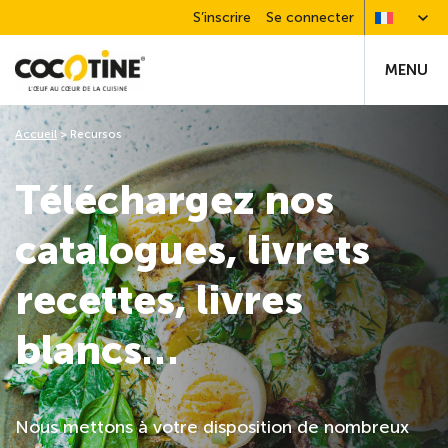
S’inscrire
Se connecter
MENU
Accueil
>
Recursos
Téléchargez nos
catalogues, livrets
recettes, livres
blancs…
Nous mettons à votre disposition de nombreux