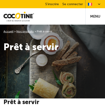
S’inscrire
Se connecter
MENU
Accueil
>
Nos produits
>
Prêt à servir
Prêt à servir
Prêt à servir