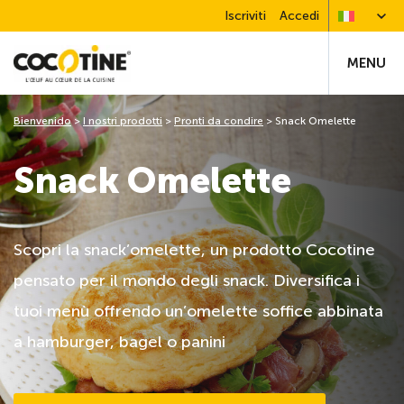
Iscriviti
Accedi
MENU
Bienvenido
>
I nostri prodotti
>
Pronti da condire
>
Snack Omelette
Snack Omelette
Scopri la snack’omelette, un prodotto Cocotine
pensato per il mondo degli snack. Diversifica i
tuoi menù offrendo un’omelette soffice abbinata
a hamburger, bagel o panini