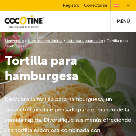
Registro
Conectarse
MENÚ
Bienvenido
>
Nuestros productos
>
Listo para guarnición
>
Tortilla para
hamburgesa
Tortilla para
hamburgesa
Descubra la tortilla para hamburguesa, un
producto Cocotine pensado para el mundo de la
comida rápida. Diversifique sus menús ofreciendo
una tortilla esponjosa combinada con