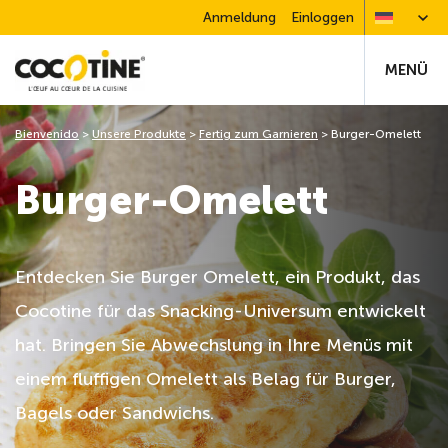
Anmeldung
Einloggen
MENÜ
Bienvenido
>
Unsere Produkte
>
Fertig zum Garnieren
>
Burger-Omelett
Burger-Omelett
Entdecken Sie Burger Omelett, ein Produkt, das
Cocotine für das Snacking-Universum entwickelt
hat. Bringen Sie Abwechslung in Ihre Menüs mit
einem fluffigen Omelett als Belag für Burger,
Bagels oder Sandwichs.