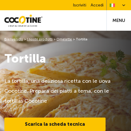
Iscriviti
Accedi
MENU
Bienvenido
>
I nostri prodotti
>
Omelette
>
Tortilla
Tortilla
La tortilla, una deliziosa ricetta con le uova
Cocotine. Prepara dei piatti a tema, con le
tortillas Cocotine
Scarica la scheda tecnica