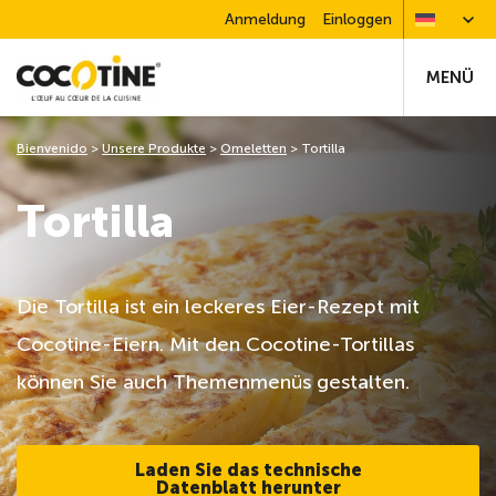
Anmeldung
Einloggen
MENÜ
Bienvenido
>
Unsere Produkte
>
Omeletten
>
Tortilla
Tortilla
Die Tortilla ist ein leckeres Eier-Rezept mit
Cocotine-Eiern. Mit den Cocotine-Tortillas
können Sie auch Themenmenüs gestalten.
Laden Sie das technische
Datenblatt herunter