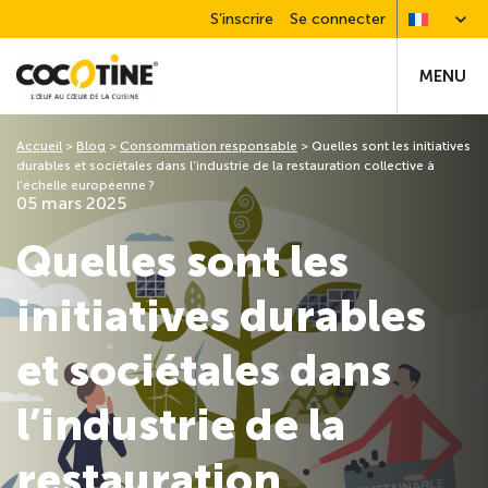
S’inscrire
Se connecter
MENU
Accueil
>
Blog
>
Consommation responsable
>
Quelles sont les initiatives
durables et sociétales dans l’industrie de la restauration collective à
l’échelle européenne ?
05 mars 2025
Quelles sont les
initiatives durables
et sociétales dans
l’industrie de la
restauration