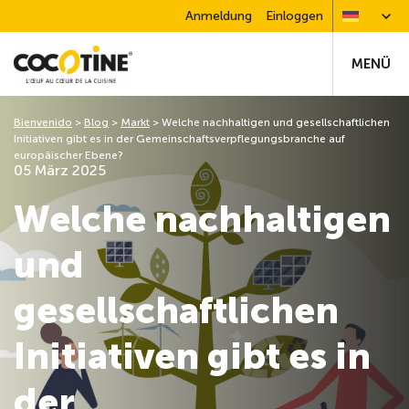
Anmeldung
Einloggen
MENÜ
Bienvenido
>
Blog
>
Markt
>
Welche nachhaltigen und gesellschaftlichen
Initiativen gibt es in der Gemeinschaftsverpflegungsbranche auf
europäischer Ebene?
05 März 2025
Welche nachhaltigen
und
gesellschaftlichen
Initiativen gibt es in
der