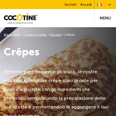
Iscriviti
Accedi
MENU
Bienvenido
>
I nostri prodotti
>
Dessert
>
Crêpes
Crêpes
Perfette per i dessert o gli snack, le nostre
morbide e deliziose crêpe sono pronte per
essere arricchite con gli ingredienti che
preferisci, semplificando la preparazione delle
tue ricette e permettendoti di aggiungere il tuo
tocco personale