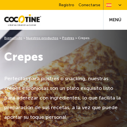
Registro
Conectarse
MENÚ
Bienvenido
>
Nuestros productos
>
Postres
>
Crepes
Crepes
Perfectas para postres o snacking, nuestras
crepes esponjosas son un plato exquisito listo
para aderezar con ingredientes, lo que facilita la
preparación de sus recetas, a la vez que puede
aportar su toque personal.