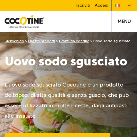
Iscriviti
Accedi
MENU
Bienvenido
>
I nostri prodotti
>
Pronti da condire
>
Uovo sodo sgusciato
Uovo sodo sgusciato
L’uovo sodo sgusciato Cocotine è un prodotto
delizioso, di alta qualità e senza guscio, che può
essere utilizzato in molte ricette, dagli antipasti
alle insalate