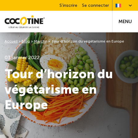
S’inscrire
Se connecter
MENU
Accueil
>
Blog
>
Marché
>
Tour d’horizon du végétarisme en Europe
03 janvier 2022
Tour d’horizon du
végétarisme en
Europe