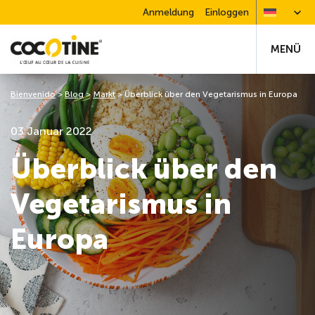
Anmeldung
Einloggen
MENÜ
Bienvenido
>
Blog
>
Markt
>
Überblick über den Vegetarismus in Europa
03 Januar 2022
Überblick über den
Vegetarismus in
Europa