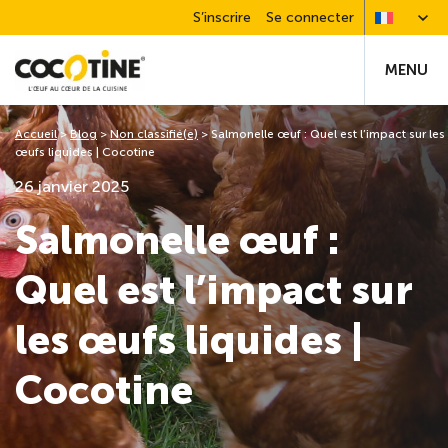
S’inscrire
Se connecter
MENU
Accueil
>
Blog
>
Non classifié(e)
>
Salmonelle œuf : Quel est l’impact sur les
œufs liquides | Cocotine
26 janvier 2025
Salmonelle œuf :
Quel est l’impact sur
les œufs liquides |
Cocotine