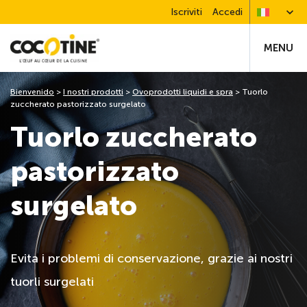
Iscriviti
Accedi
MENU
Bienvenido
>
I nostri prodotti
>
Ovoprodotti liquidi e spra
>
Tuorlo
zuccherato pastorizzato surgelato
Tuorlo zuccherato
pastorizzato
surgelato
Evita i problemi di conservazione, grazie ai nostri
tuorli surgelati