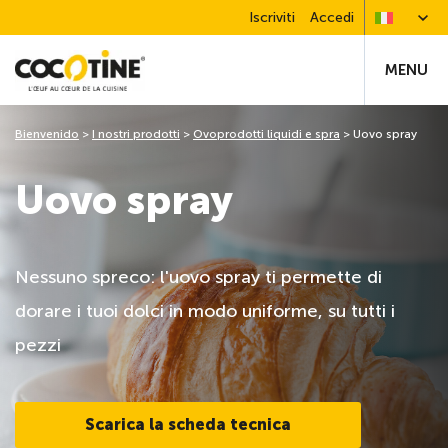
Iscriviti
Accedi
MENU
Bienvenido
>
I nostri prodotti
>
Ovoprodotti liquidi e spra
>
Uovo spray
Uovo spray
Nessuno spreco: l'uovo spray ti permette di
dorare i tuoi dolci in modo uniforme, su tutti i
pezzi
Scarica la scheda tecnica