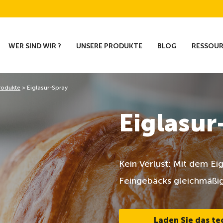
WER SIND WIR ?
UNSERE PRODUKTE
BLOG
RESSOU
rodukte
>
Eiglasur-Spray
Eiglasur
Kein Verlust: Mit dem Eig
Feingebäcks gleichmäßig
Laden Sie das te