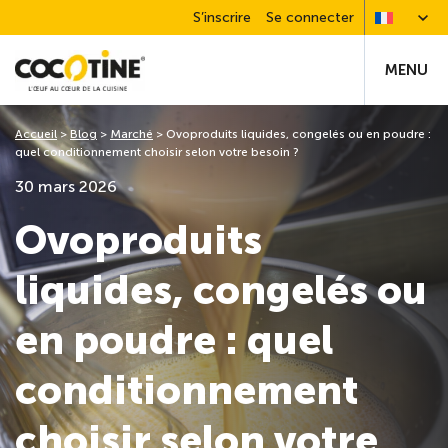
S’inscrire
Se connecter
MENU
Accueil
>
Blog
>
Marché
>
Ovoproduits liquides, congelés ou en poudre :
quel conditionnement choisir selon votre besoin ?
30 mars 2026
Ovoproduits
liquides, congelés ou
en poudre : quel
conditionnement
choisir selon votre