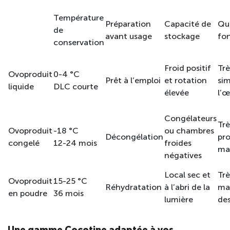
Température
Préparation
Capacité de
Qua
de
avant usage
stockage
fon
conservation
Froid positif
Trè
Ovoproduit
0-4 °C
Prêt à l’emploi
et rotation
sim
liquide
DLC courte
élevée
l’œ
Congélateurs
Trè
Ovoproduit
-18 °C
ou chambres
Décongélation
pr
congelé
12-24 mois
froides
maî
négatives
Local sec et
Trè
Ovoproduit
15-25 °C
Réhydratation
à l’abri de la
ma
en poudre
36 mois
lumière
des