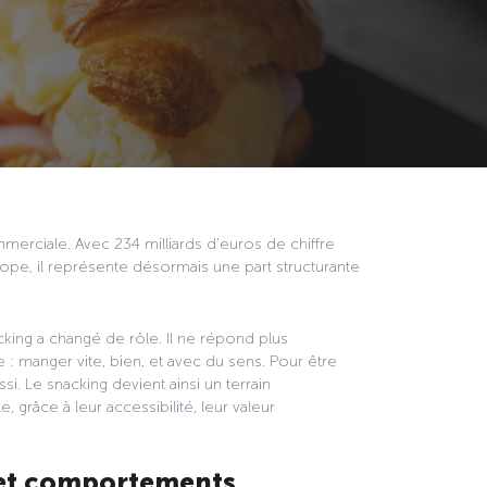
erciale. Avec 234 milliards d’euros de chiffre
urope, il représente désormais une part structurante
cking a changé de rôle. Il ne répond plus
 : manger vite, bien, et avec du sens. Pour être
. Le snacking devient ainsi un terrain
 grâce à leur accessibilité, leur valeur
 et comportements