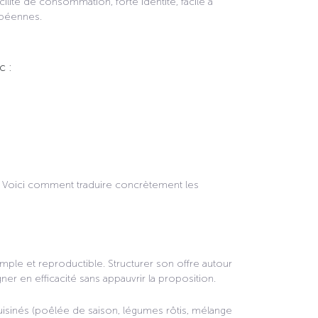
lité de consommation, forte identité, facile à
opéennes.
c :
e. Voici comment traduire concrètement les
ple et reproductible. Structurer son offre autour
er en efficacité sans appauvrir la proposition.
isinés (poêlée de saison, légumes rôtis, mélange