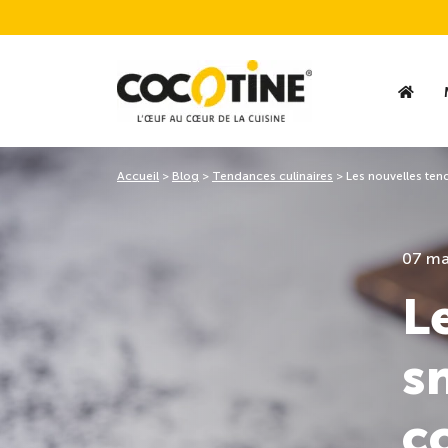
Accueil
>
Blog
>
Tendances culinaires
>
Les nouvelles te
07 ma
L
s
c