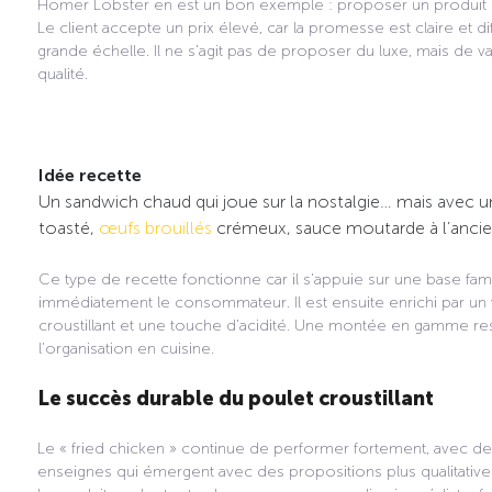
Homer Lobster en est un bon exemple : proposer un produit pr
Le client accepte un prix élevé, car la promesse est claire et di
grande échelle. Il ne s’agit pas de proposer du luxe, mais de v
qualité.
Idée recette
Un sandwich chaud qui joue sur la nostalgie… mais avec
toasté,
œufs brouillés
crémeux, sauce moutarde à l’ancie
Ce type de recette fonctionne car il s’appuie sur une base fami
immédiatement le consommateur. Il est ensuite enrichi par un v
croustillant et une touche d’acidité. Une montée en gamme res
l’organisation en cuisine.
Le succès durable du poulet croustillant
Le « fried chicken » continue de performer fortement, avec d
enseignes qui émergent avec des propositions plus qualitative