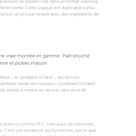
emium (le lobster roll) dans un format snacking.
fférenciante. Cette logique est duplicable à plus
aloriser un produit simple avec des ingrédients de
 une vraie montée en gamme :
Pain brioché
nne et pickles maison.
lière – le sandwich à l’œuf – qui rassure
éritable travail des textures, combinant fondant,
te simple à mettre en œuvre, sans alourdir
es acteurs comme KFC, mais aussi de nouvelles
s. C’est une tendance qui fonctionne, parce que