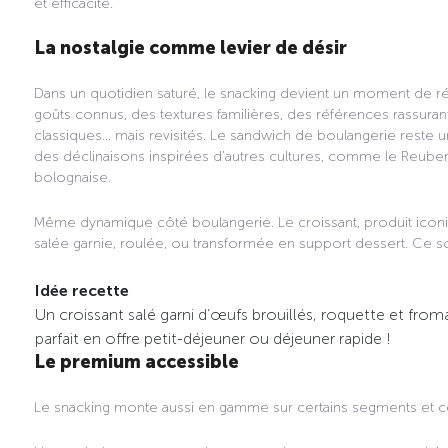
et efficacité.
La nostalgie comme levier de désir
Dans un quotidien saturé, le snacking devient un moment de 
goûts connus, des textures familières, des références rassurant
classiques… mais revisités. Le sandwich de boulangerie reste un
des déclinaisons inspirées d’autres cultures, comme le Reube
bolognaise.
Même dynamique côté boulangerie. Le croissant, produit iconiqu
salée garnie, roulée, ou transformée en support dessert. Ce s
Idée recette
Un croissant salé garni d’œufs brouillés, roquette et from
parfait en offre petit-déjeuner ou déjeuner rapide !
Le premium accessible
Le snacking monte aussi en gamme sur certains segments et ce