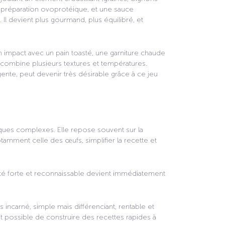
e préparation ovoprotéique, et une sauce
Il devient plus gourmand, plus équilibré, et
n impact avec un pain toasté, une garniture chaude
l combine plusieurs textures et températures.
te, peut devenir très désirable grâce à ce jeu
es complexes. Elle repose souvent sur la
 notamment celle des œufs, simplifier la recette et
tité forte et reconnaissable devient immédiatement
 incarné, simple mais différenciant, rentable et
ent possible de construire des recettes rapides à