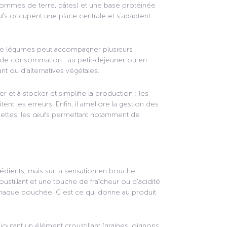
 pommes de terre, pâtes) et une base protéinée
œufs occupent une place centrale et s’adaptent
 de légumes peut accompagner plusieurs
t de consommation : au petit-déjeuner ou en
nt ou d’alternatives végétales.
t à stocker et simplifie la production : les
nt les erreurs. Enfin, il améliore la gestion des
recettes, les œufs permettant notamment de
rédients, mais sur la sensation en bouche.
oustillant et une touche de fraîcheur ou d’acidité
à chaque bouchée. C’est ce qui donne au produit
outant un élément croustillant (graines, oignons