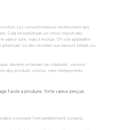
réconfort. Les consommateurs recherchent des
es. Cela se traduit par un retour massif des
e valeur sûre, mais il évolue. On voit apparaître
n américain ou des recettes aux saveurs kebab ou
e, devient un terrain de créativité : version
ont des produits connus, mais réinterprétés.
age.
Facile à produire, forte valeur perçue,
rtains concepts l’ont parfaitement compris.