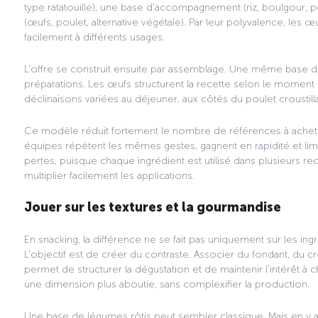
type ratatouille), une base d’accompagnement (riz, boulgour,
(œufs, poulet, alternative végétale). Par leur polyvalence, les 
facilement à différents usages.
L’offre se construit ensuite par assemblage. Une même base
préparations. Les œufs structurent la recette selon le momen
déclinaisons variées au déjeuner, aux côtés du poulet croustilla
Ce modèle réduit fortement le nombre de références à acheter e
équipes répètent les mêmes gestes, gagnent en rapidité et limite
pertes, puisque chaque ingrédient est utilisé dans plusieurs 
multiplier facilement les applications.
Jouer sur les textures et la gourmandise
En snacking, la différence ne se fait pas uniquement sur les ing
L’objectif est de créer du contraste. Associer du fondant, du cr
permet de structurer la dégustation et de maintenir l’intérêt 
une dimension plus aboutie, sans complexifier la production.
Une base de légumes rôtis peut sembler classique. Mais en y aj