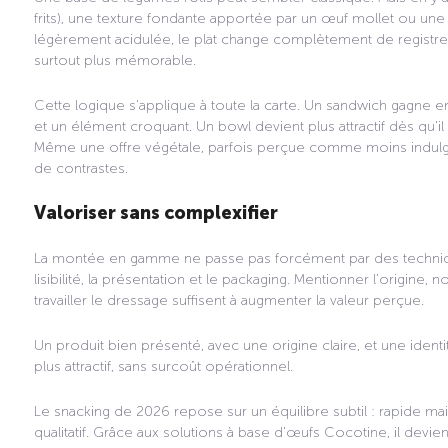
frits), une texture fondante apportée par un œuf mollet ou un
légèrement acidulée, le plat change complètement de registre. 
surtout plus mémorable.
Cette logique s’applique à toute la carte. Un sandwich gagne e
et un élément croquant. Un bowl devient plus attractif dès qu’i
Même une offre végétale, parfois perçue comme moins indulgen
de contrastes.
Valoriser sans complexifier
La montée en gamme ne passe pas forcément par des techniqu
lisibilité, la présentation et le packaging. Mentionner l’origine,
travailler le dressage suffisent à augmenter la valeur perçue.
Un produit bien présenté, avec une origine claire, et une iden
plus attractif, sans surcoût opérationnel.
Le snacking de 2026 repose sur un équilibre subtil : rapide mais
qualitatif. Grâce aux solutions à base d’œufs Cocotine, il devi