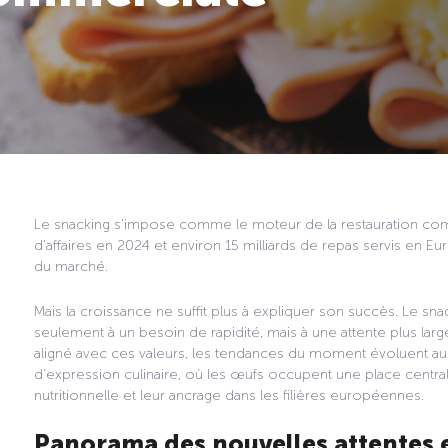
Le snacking s’impose comme le moteur de la restauration comm
d’affaires en 2024 et environ 15 milliards de repas servis en E
du marché.
Mais la croissance ne suffit plus à expliquer son succès. Le sna
seulement à un besoin de rapidité, mais à une attente plus large
aligné avec ces valeurs, les tendances du moment évoluent aussi
d’expression culinaire, où les œufs occupent une place centrale,
nutritionnelle et leur ancrage dans les filières européennes.
Panorama des nouvelles attentes