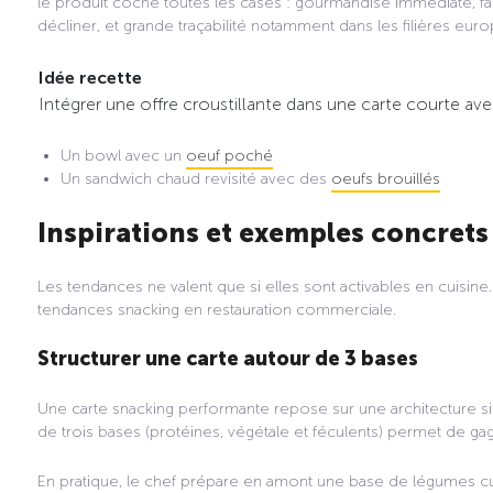
le produit coche toutes les cases : gourmandise immédiate, faci
décliner, et grande traçabilité notamment dans les filières eur
Idée recette
Intégrer une offre croustillante dans une carte courte ave
Un bowl avec un
oeuf poché
Un sandwich chaud revisité avec des
oeufs brouillés
Inspirations et exemples concrets
Les tendances ne valent que si elles sont activables en cuisin
tendances snacking en restauration commerciale.
Structurer une carte autour de 3 bases
Une carte snacking performante repose sur une architecture sim
de trois bases (protéines, végétale et féculents) permet de gagn
En pratique, le chef prépare en amont une base de légumes cu