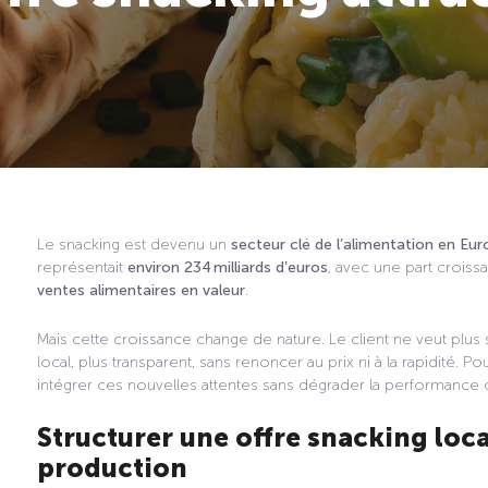
Le snacking est devenu un
secteur clé de l’alimentation en Eu
représentait
environ 234 milliards d’euros
, avec une part crois
ventes alimentaires en valeur
.
Mais cette croissance change de nature. Le client ne veut plus
local, plus transparent, sans renoncer au prix ni à la rapidité. Po
intégrer ces nouvelles attentes sans dégrader la performance 
Structurer une offre snacking loca
production