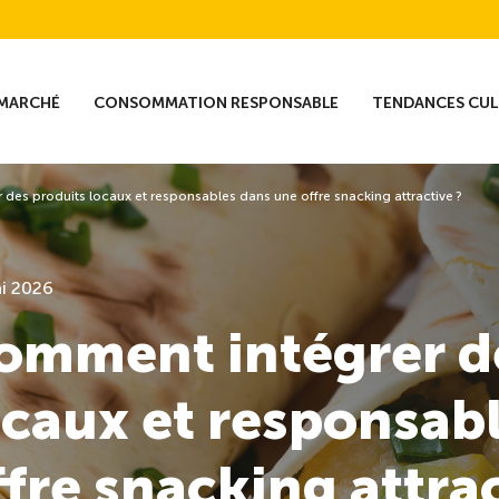
MARCHÉ
CONSOMMATION RESPONSABLE
TENDANCES CUL
des produits locaux et responsables dans une offre snacking attractive ?
i 2026
omment intégrer d
ocaux et responsab
ffre snacking attrac