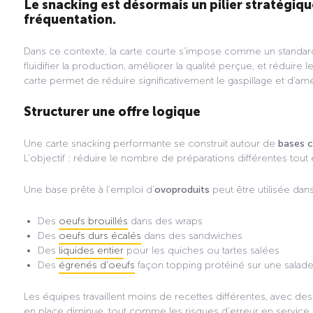
Le snacking est désormais un pilier stratégique 
fréquentation.
Dans ce contexte, la carte courte s’impose comme un standar
fluidifier la production, améliorer la qualité perçue, et réduire le
carte permet de réduire significativement le gaspillage et d’amé
Structurer une offre logique
Une carte snacking performante se construit autour de
bases 
L’objectif : réduire le nombre de préparations différentes tou
Une base prête à l’emploi d’
ovoproduits
peut être utilisée dans
Des
oeufs brouillés
dans des wraps
Des
oeufs durs écalés
dans des sandwiches
Des
liquides entier
pour les quiches ou tartes salées
Des
égrenés d’oeufs
façon topping protéiné sur une salad
Les équipes travaillent moins de recettes différentes, avec des
en place diminue, tout comme les risques d’erreur en service.