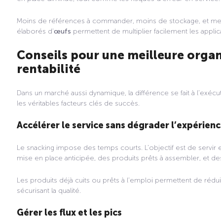
Moins de références à commander, moins de stockage, et meill
élaborés d’
œufs
permettent de multiplier facilement les applica
Conseils pour une meilleure organ
rentabilité
Dans un marché aussi dynamique, la différence se fait à l’exécut
les véritables facteurs clés de succès.
Accélérer le service sans dégrader l’expérien
Le snacking impose des temps courts. L’objectif est de servi
mise en place anticipée, des produits prêts à assembler, et de
Les produits déjà cuits ou prêts à l’emploi permettent de rédu
sécurisant la qualité.
Gérer les flux et les pics