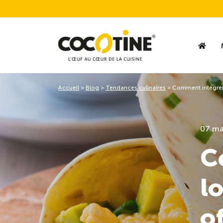
Accueil
>
Blog
>
Tendances culinaires
>
Comment intégrer 
07 ma
C
l
o