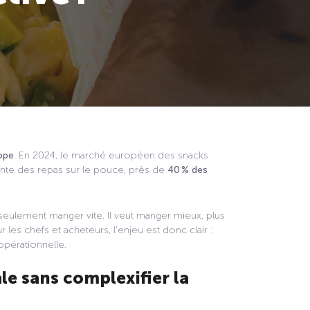
rope
. En 2024, le marché européen des snacks
sante des repas sur le pouce, près de
40 % des
 seulement manger vite. Il veut manger mieux, plus
ur les chefs et acheteurs, l’enjeu est donc clair :
opérationnelle.
le sans complexifier la