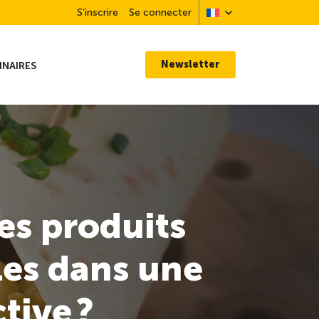
S’inscrire
Se connecter
Newsletter
INAIRES
es produits
les dans une
tive ?