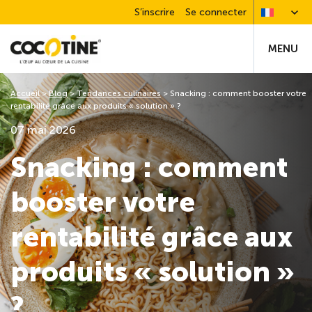
S’inscrire
Se connecter
MENU
Accueil
>
Blog
>
Tendances culinaires
>
Snacking : comment booster votre
rentabilité grâce aux produits « solution » ?
07 mai 2026
Snacking : comment
booster votre
rentabilité grâce aux
produits « solution »
?