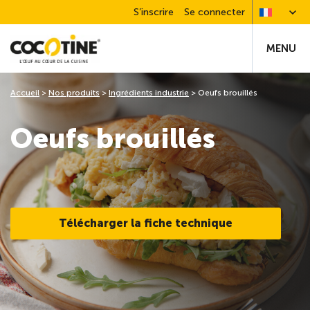
S’inscrire
Se connecter
MENU
Accueil
>
Nos produits
>
Ingrédients industrie
>
Oeufs brouillés
Oeufs brouillés
Télécharger la fiche technique