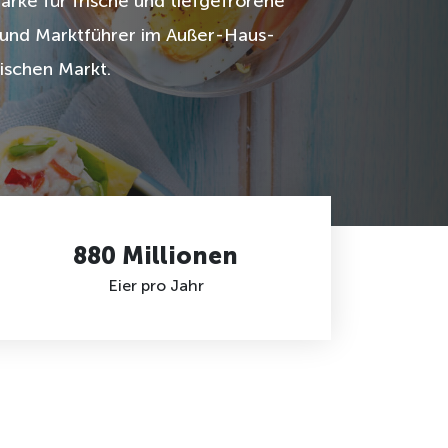
rke für frische und tiefgefrorene
 und Marktführer im Außer-Haus-
ischen Markt.
880 Millionen
Eier pro Jahr