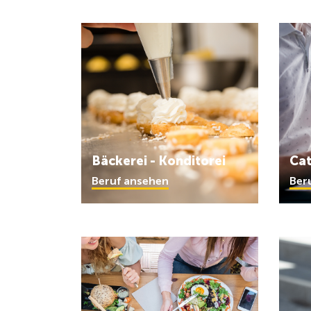
Bäckerei - Konditorei
Cat
Beruf ansehen
Ber