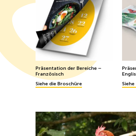
Präsentation der Bereiche –
Präse
Französisch
Engli
Siehe die Broschüre
Siehe