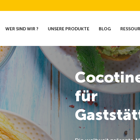
WER SIND WIR ?
UNSERE PRODUKTE
BLOG
RESSOU
Cocotine
für
Gaststä