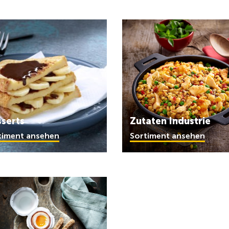
serts
Zutaten Industrie
timent ansehen
Sortiment ansehen