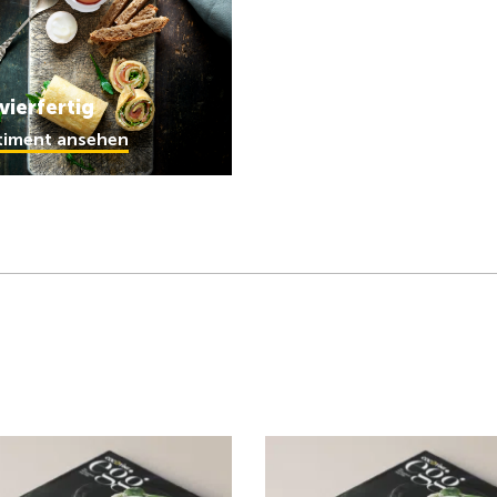
vierfertig
timent ansehen