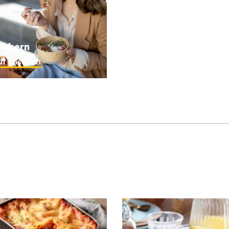
abbern
uf ansehen