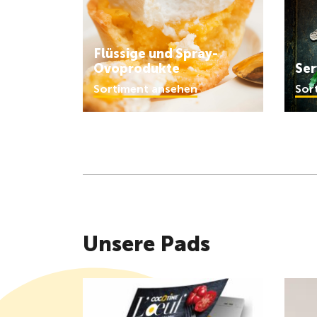
Flüssige und Spray-
Ovoprodukte
Ser
Sortiment ansehen
Sor
Unsere Pads