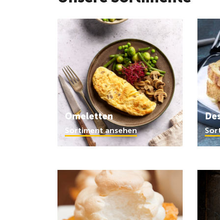
Omeletten
Des
Sortiment ansehen
Sor