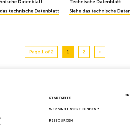
hnische Datenblatt
Technische Datenblatt
 das technische Datenblatt
Siehe das technische Date
Page 1 of 2
1
2
»
RU
STARTSEITE
WER SIND UNSERE KUNDEN ?
p.
RESSOURCEN
t