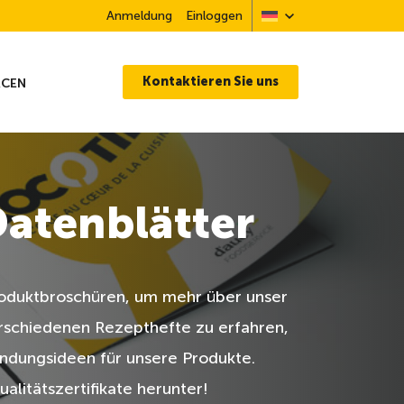
Anmeldung
Einloggen
Kontaktieren Sie uns
RCEN
atenblätter
roduktbroschüren, um mehr über unser
rschiedenen Rezepthefte zu erfahren,
ndungsideen für unsere Produkte.
alitätszertifikate herunter!