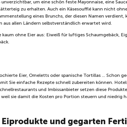
lb unverzichtbar, um eine schön feste Mayonnaise, eine Sauc
ätterteig zu erhalten. Auch ein Käsesoufflé kann nicht ohne
sammenstellung eines Brunchs, der diesen Namen verdient, 
 aus allen Ländern selbstverständlich erwartet wird.
 kaum ohne Eier aus: Eiweiß für luftiges Schaumgebäck, Ei
bäck.
ochierte Eier, Omeletts oder spanische Tortillas … Schon ge
 damit Sie einfache Rezepte schnell zubereiten können. Hot
chnellrestaurants und Imbissanbieter setzen diese Produkte 
weil sie damit die Kosten pro Portion steuern und niedrig 
r Eiprodukte und gegarten Fer