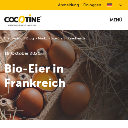
Anmeldung
Einloggen
MENÜ
Bienvenido
>
Blog
>
Markt
>
Bio-Eier in Frankreich
18 Oktober 2021
Bio-Eier in
Frankreich