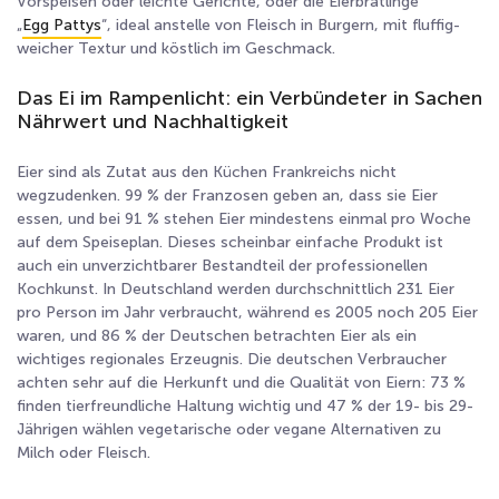
Vorspeisen oder leichte Gerichte, oder die Eierbratlinge
„
Egg Pattys
“, ideal anstelle von Fleisch in Burgern, mit fluffig-
weicher Textur und köstlich im Geschmack.
Das Ei im Rampenlicht: ein Verbündeter in Sachen
Nährwert und Nachhaltigkeit
Eier sind als Zutat aus den Küchen Frankreichs nicht
wegzudenken. 99 % der Franzosen geben an, dass sie Eier
essen, und bei 91 % stehen Eier mindestens einmal pro Woche
auf dem Speiseplan. Dieses scheinbar einfache Produkt ist
auch ein unverzichtbarer Bestandteil der professionellen
Kochkunst
. In Deutschland werden durchschnittlich 231 Eier
pro Person im Jahr verbraucht, während es 2005 noch 205 Eier
waren
, und 86 % der Deutschen betrachten Eier als ein
wichtiges regionales Erzeugnis. Die deutschen Verbraucher
achten sehr auf die Herkunft und die Qualität von Eiern
: 73 %
finden tierfreundliche Haltung wichtig und 47 % der 19- bis 29-
Jährigen wählen vegetarische oder vegane Alternativen zu
Milch oder Fleisch.