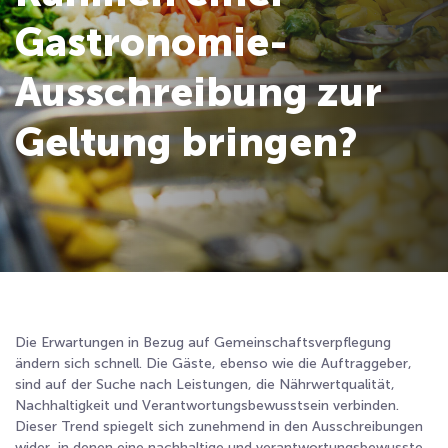
Gastronomie-
Ausschreibung zur
Geltung bringen?
Die Erwartungen in Bezug auf Gemeinschaftsverpflegung
ändern sich schnell. Die Gäste, ebenso wie die Auftraggeber,
sind auf der Suche nach Leistungen, die Nährwertqualität,
Nachhaltigkeit und Verantwortungsbewusstsein verbinden.
Dieser Trend spiegelt sich zunehmend in den Ausschreibungen
wider, in denen eine nachhaltige und verantwortungsbewusste