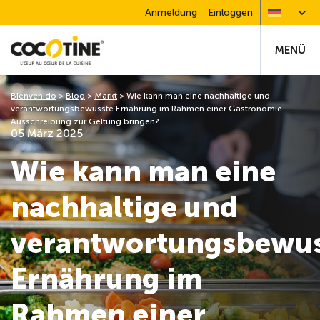
Anmeldung
Einloggen
MENÜ
Bienvenido
>
Blog
>
Markt
>
Wie kann man eine nachhaltige und
verantwortungsbewusste Ernährung im Rahmen einer Gastronomie-
Ausschreibung zur Geltung bringen?
05 März 2025
Wie kann man eine
nachhaltige und
verantwortungsbewus
Ernährung im
Rahmen einer