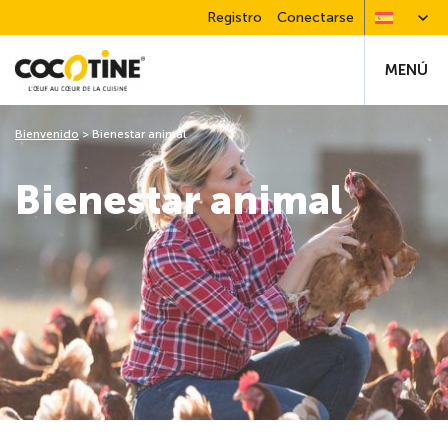
Registro
Conectarse
MENÚ
Bienvenido
>
Bienestar animal
Bienestar animal