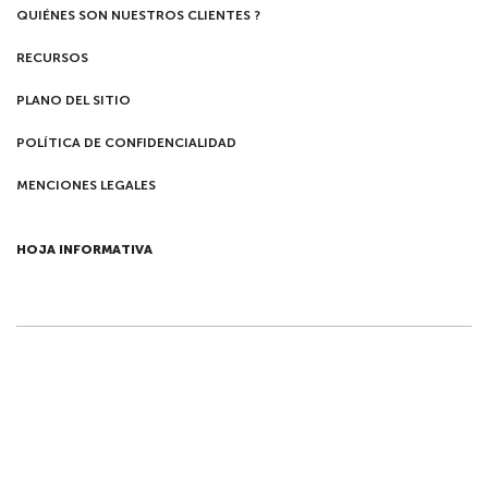
QUIÉNES SON NUESTROS CLIENTES ?
RECURSOS
PLANO DEL SITIO
POLÍTICA DE CONFIDENCIALIDAD
MENCIONES LEGALES
HOJA INFORMATIVA
©2019 Cocotine – Todos los derechos reservados |
|
Configuración
Plano del sitio
|
Notas legales
|
Politica de
de cookies
confidencialidad