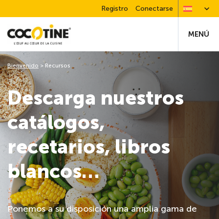
Registro
Conectarse
MENÚ
Bienvenido
>
Recursos
Descarga nuestros
catálogos,
recetarios, libros
blancos…
Ponemos a su disposición una amplia gama de