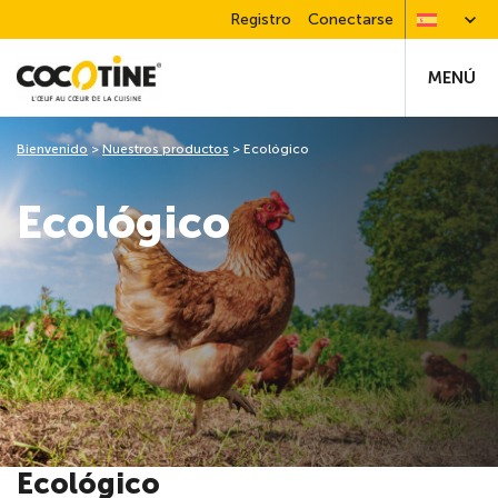
Registro
Conectarse
MENÚ
Bienvenido
>
Nuestros productos
>
Ecológico
Ecológico
Ecológico