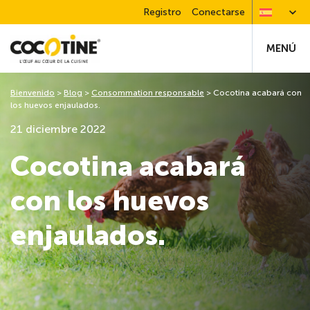
Registro
Conectarse
MENÚ
Bienvenido
>
Blog
>
Consommation responsable
>
Cocotina acabará con
los huevos enjaulados.
21 diciembre 2022
Cocotina acabará
con los huevos
enjaulados.