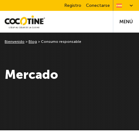
Registro
Conectarse
MENÚ
Bienvenido
>
Blog
>
Consumo responsable
Mercado