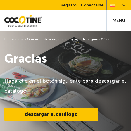
Registro
Conectarse
MENÚ
Bienvenido
>
Gracias – descargar el catálogo de la gama 2022
Gracias
Haga clic en el botón siguiente para descargar el
catálogo
descargar el catálogo