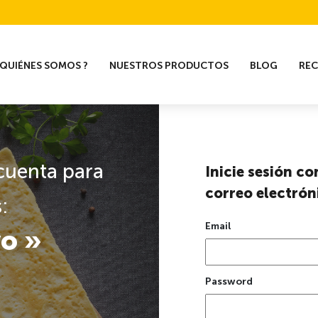
QUIÉNES SOMOS ?
NUESTROS PRODUCTOS
BLOG
RE
 cuenta para
Inicie sesión co
correo electrón
:
Email
vo »
Password