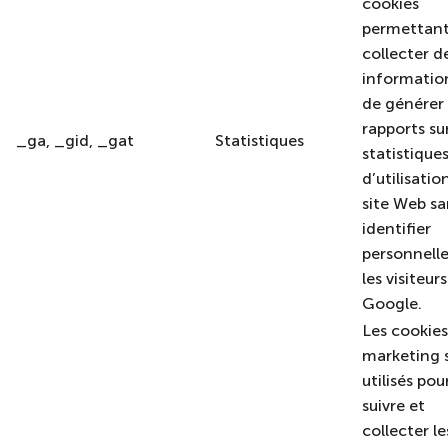
cookies
permettant
collecter d
informatio
de générer
rapports sur
_ga, _gid, _gat
Statistiques
statistique
d’utilisatio
site Web sa
identifier
personnell
les visiteurs
Google.
Les cookies
marketing 
utilisés pou
suivre et
collecter le