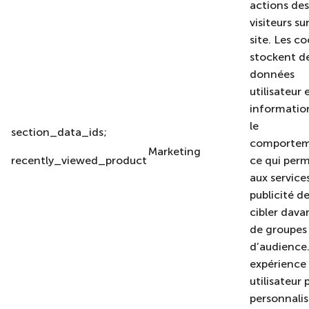
actions des
visiteurs sur
site. Les co
stockent d
données
utilisateur 
information
le
section_data_ids;
comportem
Marketing
recently_viewed_product
ce qui per
aux service
publicité d
cibler dav
de groupes
d’audience
expérience
utilisateur 
personnali