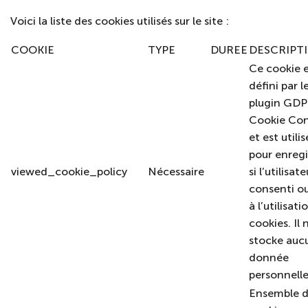
Voici la liste des cookies utilisés sur le site :
COOKIE
TYPE
DUREE
DESCRIPT
Ce cookie 
défini par l
plugin GD
Cookie Co
et est utilis
pour enregi
viewed_cookie_policy
Nécessaire
si l’utilisat
consenti o
à l’utilisati
cookies. Il 
stocke auc
donnée
personnell
Ensemble 