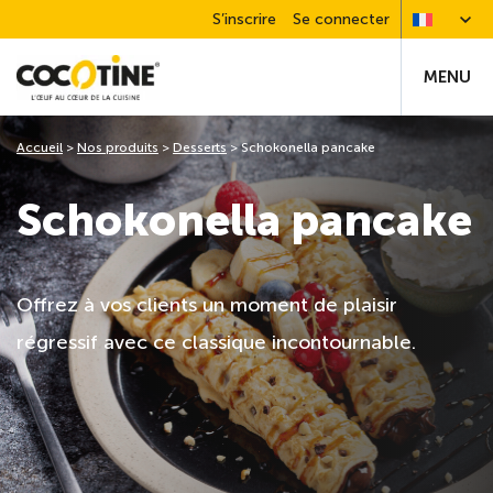
S’inscrire
Se connecter
MENU
Accueil
>
Nos produits
>
Desserts
>
Schokonella pancake
Schokonella pancake
Offrez à vos clients un moment de plaisir
régressif avec ce classique incontournable.