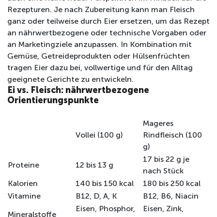
Rezepturen. Je nach Zubereitung kann man Fleisch
ganz oder teilweise durch Eier ersetzen, um das Rezept
an nährwertbezogene oder technische Vorgaben oder
an Marketingziele anzupassen. In Kombination mit
Gemüse, Getreideprodukten oder Hülsenfrüchten
tragen Eier dazu bei, vollwertige und für den Alltag
geeignete Gerichte zu entwickeln.
Ei vs. Fleisch: nährwertbezogene
Orientierungspunkte
Mageres
Vollei (100 g)
Rindfleisch (100
g)
17 bis 22 g je
Proteine
12 bis 13 g
nach Stück
Kalorien
140 bis 150 kcal
180 bis 250 kcal
Vitamine
B12, D, A, K
B12, B6, Niacin
Eisen, Phosphor,
Eisen, Zink,
Mineralstoffe