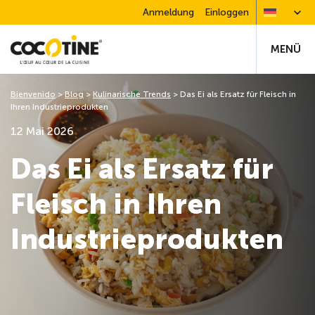
Anmeldung
Einloggen
MENÜ
Bienvenido
>
Blog
>
Kulinarische Trends
>
Das Ei als Ersatz für Fleisch in
Ihren Industrieprodukten
12 Mai 2026
Das Ei als Ersatz für
Fleisch in Ihren
Industrieprodukten