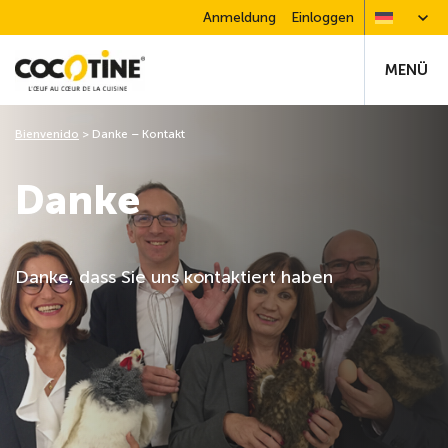
Anmeldung
Einloggen
MENÜ
Bienvenido
>
Danke – Kontakt
Danke
Danke, dass Sie uns kontaktiert haben