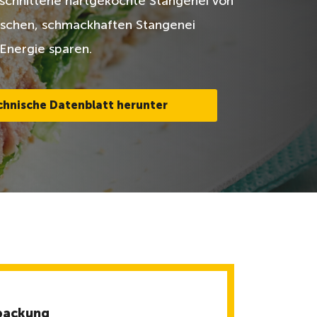
schnittene hartgekochte Stangenei von
ischen, schmackhaften Stangenei
 Energie sparen.
chnische Datenblatt herunter
packung