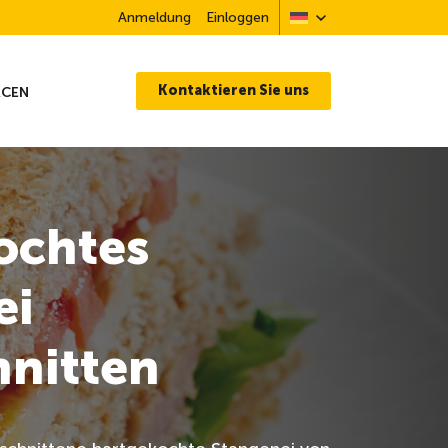
Anmeldung
Einloggen
Kontaktieren Sie uns
RCEN
ochtes
ei
hnitten