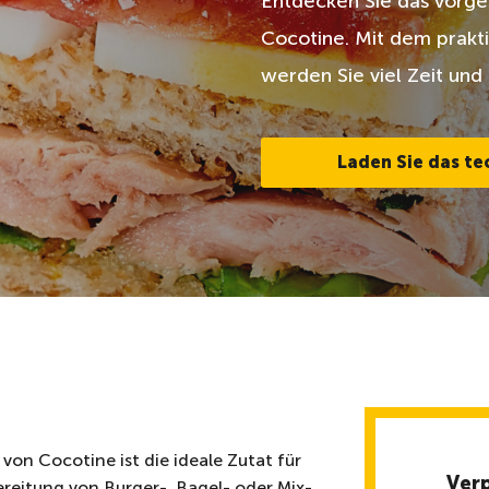
Entdecken Sie das vorge
Cocotine. Mit dem prakt
werden Sie viel Zeit und
Laden Sie das te
on Cocotine ist die ideale Zutat für
Ver
ereitung von Burger-, Bagel- oder Mix-