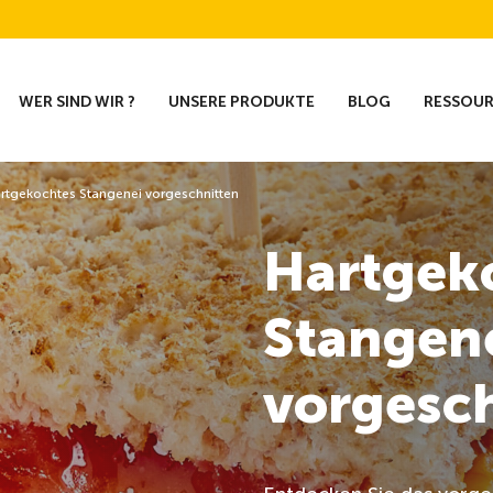
WER SIND WIR ?
UNSERE PRODUKTE
BLOG
RESSOU
rtgekochtes Stangenei vorgeschnitten
Hartgek
Stangen
vorgesc