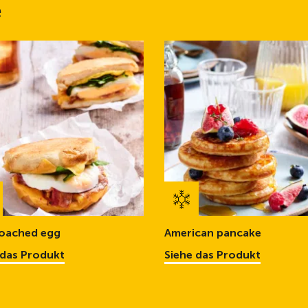
e
poached egg
American pancake
 das Produkt
Siehe das Produkt