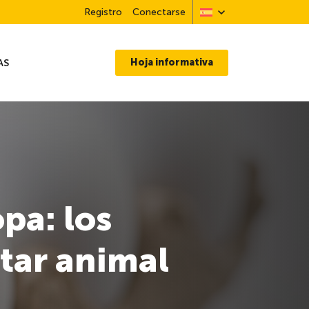
Registro
Conectarse
Hoja informativa
AS
pa: los
star animal