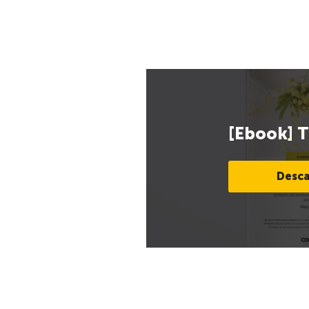
[Ebook] T
Desca