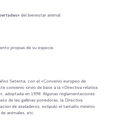
ibertades»
del bienestar animal:
ento propias de su especie;
 años Setenta, con el «Convenio europeo de
e convenio sirvió de base a la «Directiva relativa
s»
, adoptada en 1998. Algunas reglamentaciones
so de las gallinas ponedoras, la Directiva
alación de aseladeros, estipuló el tamaño mínimo
de animales, etc.