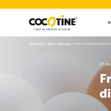
M
Bienvenido
>
Blog
>
Mercado
>
Francia frente a Europa: lo
27 di
F
d