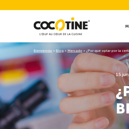
M
Bienvenido
>
Blog
>
Mercado
>
¿Por qué optar por la cert
15 ju
¿
B