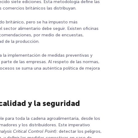
ido siete ediciones. Esta metodología define las
 comercios británicos las distribuyan.
ado británico, pero se ha impuesto más
sector alimentario debe seguir. Existen oficinas
 recomendaciones, por medio de encuestas,
idad de la producción.
o a la implementación de medidas preventivas y
 parte de las empresas. Al respeto de las normas,
procesos se suma una auténtica política de mejora
calidad y la seguridad
ble para toda la cadena agroalimentaria, desde los
adores y los distribuidores. Este imperativo
alysis Critical Control Point
): detectar los peligros,
 y definir las medidas correctivas en caso de