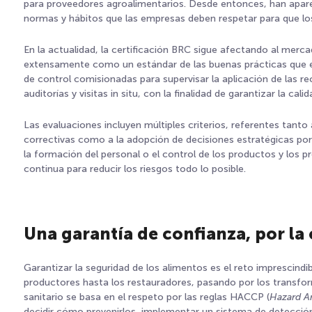
para proveedores agroalimentarios. Desde entonces, han aparec
normas y hábitos que las empresas deben respetar para que los
En la actualidad, la certificación BRC sigue afectando al merc
extensamente como un estándar de las buenas prácticas que el 
de control comisionadas para supervisar la aplicación de las
auditorías y visitas in situ, con la finalidad de garantizar la cal
Las evaluaciones incluyen múltiples criterios, referentes tant
correctivas como a la adopción de decisiones estratégicas por
la formación del personal o el control de los productos y los 
continua para reducir los riesgos todo lo posible.
Una garantía de confianza, por la 
Garantizar la seguridad de los alimentos es el reto imprescindi
productores hasta los restauradores, pasando por los transform
sanitario se basa en el respeto por las reglas HACCP
(
Hazard An
decidir cómo prevenirlos, implementar un sistema de detección,