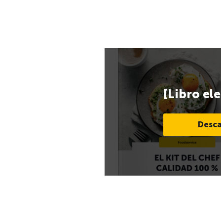
[Libro el
Desca