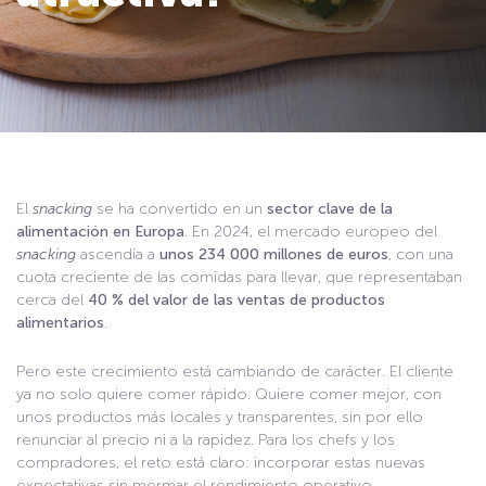
El
snacking
se ha convertido en un
sector clave de la
alimentación en Europa
. En 2024, el mercado europeo del
snacking
ascendía a
unos 234 000 millones de euros
, con una
cuota creciente de las comidas para llevar, que representaban
cerca del
40 % del valor de las ventas de productos
alimentarios
.
Pero este crecimiento está cambiando de carácter. El cliente
ya no solo quiere comer rápido. Quiere comer mejor, con
unos productos más locales y transparentes, sin por ello
renunciar al precio ni a la rapidez. Para los chefs y los
compradores, el reto está claro: incorporar estas nuevas
expectativas sin mermar el rendimiento operativo.