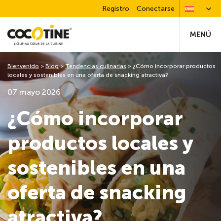
Registro
Conectarse
MENÚ
Bienvenido
>
Blog
>
Tendencias culinarias
>
¿Cómo incorporar productos
locales y sostenibles en una oferta de snacking atractiva?
07 mayo 2026
¿Cómo incorporar
productos locales y
sostenibles en una
oferta de snacking
atractiva?