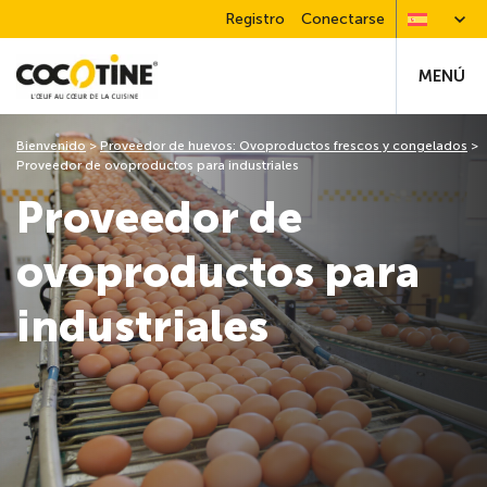
Registro
Conectarse
MENÚ
Bienvenido
>
Proveedor de huevos: Ovoproductos frescos y congelados
>
Proveedor de ovoproductos para industriales
Proveedor de
ovoproductos para
industriales