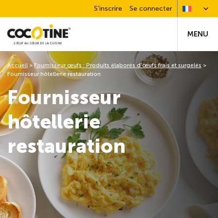
S’inscrire
Se connecter
MENU
Accueil
>
Fournisseur œufs : Produits élaborés d’œufs frais et surgelés
>
Fournisseur hôtellerie restauration
Fournisseur
hôtellerie
restauration