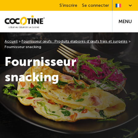
S’inscrire
Se connecter
MENU
Accueil
>
Fournisseur œufs : Produits élaborés d’œufs frais et surgelés
>
Fournisseur snacking
Fournisseur
snacking